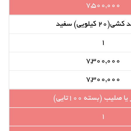
7,500,000
20 کیلویی) سفید
1
7,300,000
7,300,000
صلیب (بسته 100تایی)
1