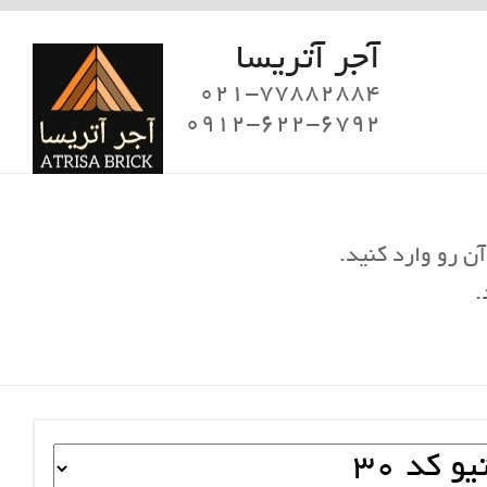
آجر آتریسا
021-77882884
0912-622-6792
ن رو وارد کنید.
.