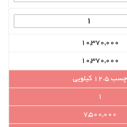
10,370,000
10,370,000
سب 12.5 کیلویی
1
7,500,000